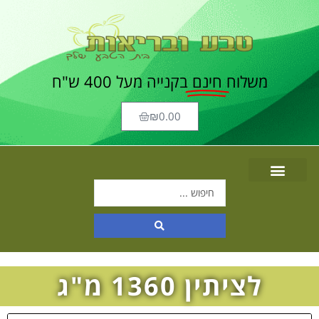
משלוח
חינם
בקנייה מעל 400 ש"ח
₪
0.00
לציתין 1360 מ"ג