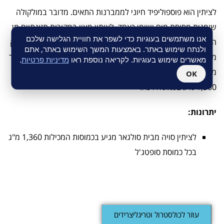
לציתין הוא פוספוליפיד חיוני לממברנות התאים. מדובר במולקולה
שומנית מסיסת מים ושומן כאחד. לציתין מצוי במקורות תזונתיים מן
אנו משתמשים בעוגיות כדי לשפר את חוויית הגלישה שלכם
החי ומן הצומח ובעיקר בחלמוני ביצים ובסויה. לציתין סולגאר מופק
ולנתח שימוש באתר. באמצעות המשך השימוש באתר, אתם
מסויה שלא עברה הנדסה גנטית (Non GMO). המוצר מהווה מקור
מאשרים שימוש בעוגיות. לקריאה נוספת ראו
מדיניות פרטיות
.
מצוין לכולין ולחומצה לינולאית. המוצר מגיע במינון מרוכז של
OK
1,360 מ"ג בכמוסה רכה.
יתרונות:
לציתין סויה מבית סולגאר מגיע בכמוסות המכילות 1,360 מ"ג
בכל כמוסת סופטג'ל
עוזר לכולסטרול וטריגליצרידים