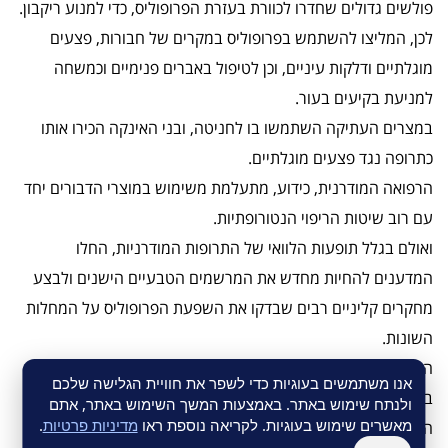
פולשים גדולים שחדרו לכוורת בעזרת הפרופוליס, כדי למנוע ריקבון.
לכן, המליצו להשתמש בפרופוליס במקרים של חבורות, פצעים
מוגלתיים ודלקות עיניים, וכן לטיפול באברים פנימיים וכמשחה
למניעת בקיעים בעור.
במצרים העתיקה השתמשו בו לחניטה, ובני האינקה הכירו אותו
כתרופה נגד פצעים מוגלתיים.
הרפואה המודרנית, כידוע, מתעלמת משימוש במוצרי הדבורים יחד
עם רוב שיטות הריפוי הנטורופתיות.
ואולם בגלל תופעות הלוואי של התרופות המודרניות, החלו
המדענים להחיות מחדש את המרשמים הטבעיים הישנים ולבצע
מחקרים קליניים רבים שבדקו את השפעת הפרופוליס על המחלות
השונות.
העובדה המדהימה ביותר שנחשפה הייתה כי החומרים הפעילים
אנו משתמשים בעוגיות כדי לשפר את חוויית הגלישה שלכם
בפרופוליס לא איבדו מיעילותם במשך יותר מ-40 מיליון שנה, אף כי
ולנתח שימוש באתר. באמצעות המשך השימוש באתר, אתם
מאשרים שימוש בעוגיות. לקריאה נוספת ראו
מדיניות פרטיות
.
הנגיפים והחיידקים מעוררי המחלות השתנו ללא הרף.