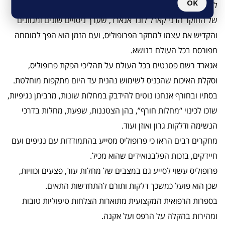
OK
למעשה חייב הפרופוליס את נצחונו וחזרתו לשימוש נרחב לזכותו
של החוקר הדני קארל לונד אגארד, שערך ניסויים שונים ומגוונים
והקדיש את עצמו למחקר הפרופוליס, ועם הזמן הוא הפך למומחה
מפורסם בכל העולם בנושא.
אגארד רשם פטנטים בכל העולם על תהליכי הפקת פרופוליס,
וסקלת האיכות שהכניס לשימוש נהנית עד היום מתקפות מוחלטת.
בסתיו ובחורף אנחנו נוטים להידבק במחלות שונות, מרביתן נגיפיות,
שזכו לכינוי “מחלות חורף”, בהן הצטננות, שפעת, מחלות בדרכי
הנשימה ודלקות גרון ואוזן ועוד.
מחקרים רבים הראו כי פרופוליס מסייע בהתמודדות עם נגיפים ועם
חיידקים, בזכות הפלבנואידים שהוא מכיל.
פרופוליס עשוי לסייע גם במצבים של מחלות עור, פצעים וכוויות,
שכן הוא פועל כמשכך דלקות ותורם להתחדשות התאים.
בספרות הרפואית המקצועית מתוארות הצלחות טיפוליות טובות
ומהירות בהקלה על הרפס ועל אקנה.