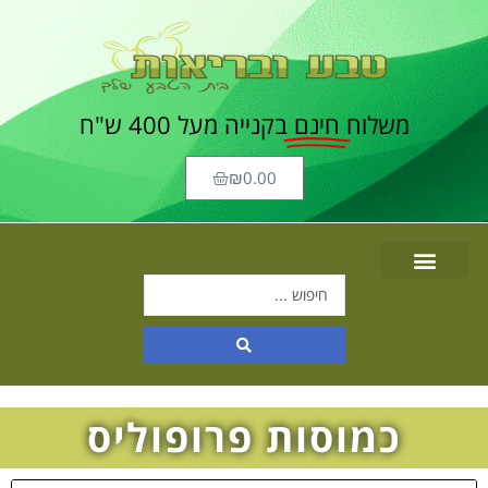
משלוח
חינם
בקנייה מעל 400 ש"ח
₪
0.00
כמוסות פרופוליס