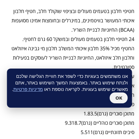
חטיפי חלבון בטעמים מעולים ובציפוי שוקולד חלב, חטיף חלבון
איכותי המעושר בוויטמינים, במינרלים ובחומצות אמינו מסועפות
(BCAA) החיוניות לבניית השריר.
24 חטיפי חלבון בטעמים מעולים ובמשקל 60 גרם לחטיף.
החטיף מכיל 35% חלבון איכותי המשלב חלבון מי גבינה איזולאט
וחלבון חלב איזולאט, החיוניות לבניית השריר לעוסקים בפעילות
ספורטיבית.
ערכים תזונתיים חטיף (50 גרם)ל – 100 גרם
אנו משתמשים בעוגיות כדי לשפר את חוויית הגלישה שלכם
ולנתח שימוש באתר. באמצעות המשך השימוש באתר, אתם
אנרגיה (קלוריות)188376
מאשרים שימוש בעוגיות. לקריאה נוספת ראו
מדיניות פרטיות
.
חלבונים (גרם)17.535
OK
פחמימות (גרם)1224
מתוכן סוכרים (גרם)1.83.5
מתוכן סוכרים כוהליים (גרם)9.318.7
סיבים תזונתיים (גרם)5.511