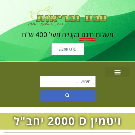
משלוח
חינם
בקנייה מעל 400 ש"ח
₪
0.00
ויטמין D‏ 2000 יחב"ל