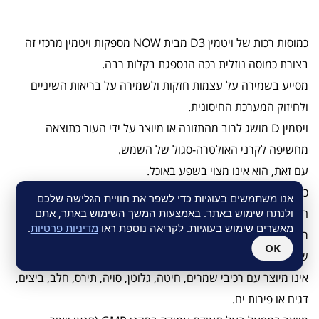
כמוסות רכות של ויטמין D3 מבית NOW‎ מספקות ויטמין מרכזי זה
בצורת כמוסה נוזלית רכה הנספגת בקלות רבה.
מסייע בשמירה על עצמות חזקות ולשמירה על בריאות השיניים
ולחיזוק המערכת החיסונית.
ויטמין D מושג לרוב מהתזונה או מיוצר על ידי העור כתוצאה
מחשיפה לקרני האולטרה-סגול של השמש.
עם זאת, הוא אינו מצוי בשפע באוכל.
ככל שאנשים רבים יותר נמנעים מחשיפה לשמש, תוספי ויטמין D
אנו משתמשים בעוגיות כדי לשפר את חוויית הגלישה שלכם
ולנתח שימוש באתר. באמצעות המשך השימוש באתר, אתם
הופכים אף יותר נחוצים כדי להבטיח שגופכם יקבל אספקה הולמת.
מאשרים שימוש בעוגיות. לקריאה נוספת ראו
מדיניות פרטיות
.
רכיבים אחרים
OK
שמן זית כתית מעולה, כמוסה רכה (ג׳לטין בקר, מים, גליצרין).
אינו מיוצר עם רכיבי שמרים, חיטה, גלוטן, סויה, תירס, חלב, ביצים,
דגים או פירות ים.