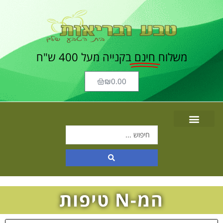
משלוח
חינם
בקנייה מעל 400 ש"ח
₪
0.00
המ-N טיפות