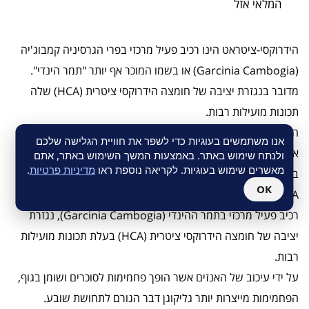
המלאי אזל
הידרוקסי-ציטראט הינו רכיב פעיל מרכזי בפרי הגרסיניה קמבוג'יה
(Garcinia Cambogia) או בשמו המוכר אף יותר "תמר הינדי".
מדובר בנגזרת יציבה של חומצה הידרוקסי ציטרית (HCA) שלה
תכונות מועילות רבות.
הידרוקסי ציטראט של סולגאר מופק מתמצית תמר הינדי ומפירות
אנו משתמשים בעוגיות כדי לשפר את חוויית הגלישה שלכם
אסיאתיים נוספים.
ולנתח שימוש באתר. באמצעות המשך השימוש באתר, אתם
מאשרים שימוש בעוגיות. לקריאה נוספת ראו
מדיניות פרטיות
.
במוצר רוכזה התמצית הפעילה של הפרי למינון יעיל של 500 מ"ג
OK
HCA.
רכיב פעיל מרכזי בתמר ההינדי (Garcinia Cambogia), נגזרת
יציבה של חומצה הידרוקסי ציטרית (HCA) בעלת תכונות מועילות
רבות.
על ידי עיכוב של האנזים אשר הופך פחמימות לסוכרים ושומן בגוף,
הפחמימות מייצרות יותר גליקוגן דבר הגורם לתחושת שובע.