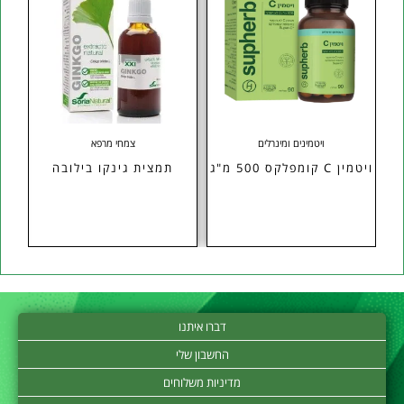
ויטמינים ומינרלים
צמחי מרפא
ת
ויטמין C קומפלקס 500 מ"ג
תמצית גינקו בילובה
דברו איתנו
החשבון שלי
מדיניות משלוחים