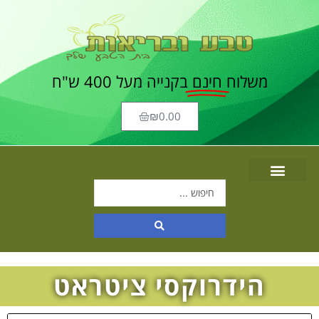
משלוח
חינם
בקנייה מעל 400 ש"ח
₪
0.00
הידרוקסי ציטראט