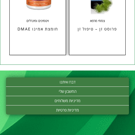
צמחי מרפא
ויטמינים ומינרלים
פרוסט זן – טיפול זן
חומצת אמינו DMAE
טאורין 0
דברו איתנו
החשבון שלי
מדיניות משלוחים
מדיניות פרטיות