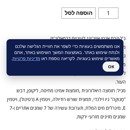
הוספה לסל
ג'ל-קרם אנטי אייג'ינג לעיניים דרמאלוג'יק
אנו משתמשים בעוגיות כדי לשפר את חוויית הגלישה שלכם
מכיל רכיבים ביואקטיביים חדשניים.
ולנתח שימוש באתר. באמצעות המשך השימוש באתר, אתם
ג'ל-קרם אנטי אייג'ינג לעיניים דרמאלוג'יק פועל להפחתה
מאשרים שימוש בעוגיות. לקריאה נוספת ראו
מדיניות פרטיות
.
משמעותית של קמטים, נפיחות ("שקיות") ועיגולים שחורים מסביב
OK
לעיניים, מותח, מרים ומעניק לחות, לשימוש ביום ובלילה, לכל סוגי
העור.
מכיל: חומצה היאלורונית ,חומצות אמינו מחיטה, ליקופן, דבש
"מָנוּקַה" ניו זילנדי, תמצית שורש רודיולה, ויטמין A (רטינול), ויטמין
E, מינרלים מים המלח, תערובת עשירה של 7 שמנים אתריים ו-7
שמנים מזינים מזרעי ירקות.