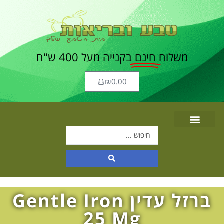
משלוח
חינם
בקנייה מעל 400 ש"ח
₪
0.00
ברזל עדין Gentle Iron
25 Mg