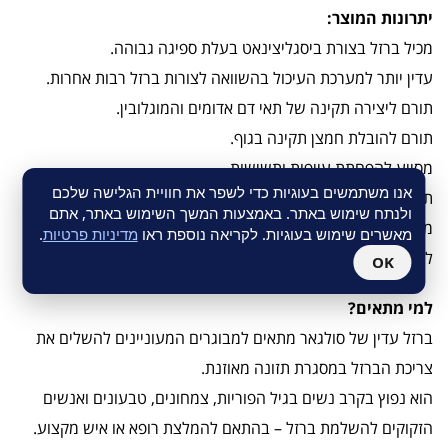
יתרונות המוצר:
מכיל ברזל בצורת ביסגליצינאט בעלת ספיגה גבוהה.
עדין יותר למערכת העיכול בהשוואה לצורות ברזל רבות אחרות.
תורם ליצירה תקינה של תאי דם אדומים והמוגלובין.
תורם להובלת חמצן תקינה בגוף.
מסייע להפחתת עייפות ותשישות.
אנו משתמשים בעוגיות כדי לשפר את חוויית הגלישה שלכם
תומך במטבוליזם תקין להפקת אנרגיה.
ולנתח שימוש באתר. באמצעות המשך השימוש באתר, אתם
מתאים לצמחונים ולטבעונים.
מאשרים שימוש בעוגיות. לקריאה נוספת ראו
מדיניות פרטיות
.
ללא גלוטן, חיטה, מוצרי חלב, שמרים ומרכיבים מלאכותיים.
OK
למי מתאים?
ברזל עדין של סולגאר מתאים למבוגרים המעוניינים להשלים את
צריכת הברזל במסגרת תזונה מאוזנת.
הוא נפוץ בקרב נשים בגיל הפוריות, צמחונים, טבעונים ואנשים
הזקוקים להשלמת ברזל – בהתאם להמלצת רופא או איש מקצוע.