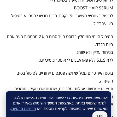
לחיזוק סיב השערה ולטיפול בשיער דליל
BOOST HAIR SERUM
לטיפול בשורשי השיער והקרקפת. סרום חדשני המסייע בטיפול
בשיער דליל.
הטיפול היומי המומלץ בבוסט הייר סרום הוא 2 טפטפות פעם אחת
ביום בלבד.
בניחוח עדיין ולא שומני.
ללא S.L.S ללא פאראבנים ללא פטרוכימיכלים.
בוסט הייר סרום מכיל שלושה פטנטים ייחודיים לטיפול בסיב
השערה.
תמציות צמחיות פעילות, חלבונים, שמנים ארגן וקיק, וחומרים
נוספים המסייעים לחיזוק סיב השערה.
אנו משתמשים בעוגיות כדי לשפר את חוויית הגלישה שלכם
ולנתח שימוש באתר. באמצעות המשך השימוש באתר, אתם
שלושת הרכיבים הפטנטים בנוסחה:
מאשרים שימוש בעוגיות. לקריאה נוספת ראו
מדיניות פרטיות
.
OK