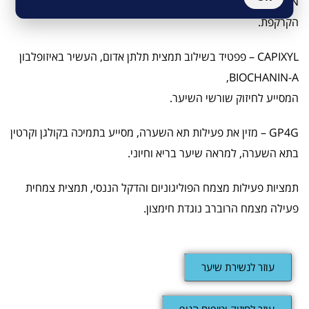
ANAGAIN – תמצית מנבטי צמח האפונה – מסייע להמרצת עור
הקרקפת.
CAPIXYL – פפטיד בשילוב תמצית תלתן אדום, העשיר באיזופלבון
BIOCHANIN-A,
המסייע לחיזוק שורשי השיער.
GP4G – מזין את פעילות תא השערה, מסייע בתמיכה בקולגן וקרטין
בתא השערה, למראה שיער בריא וחיוני.
תמציות פעילות מצמח הפוליגוניום והדקל הננסי, תמצית צמחית
פעילה מצמח הרוברב נוגדת חימצון.
עוזר לנשירת שיער