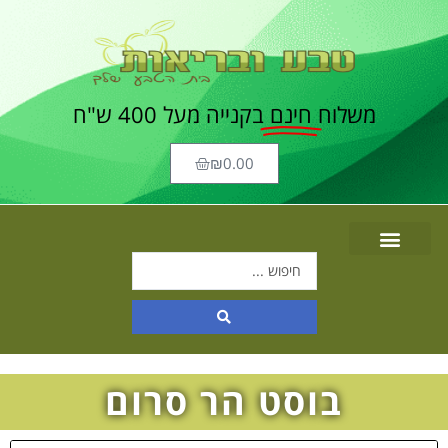
משלוח
חינם
בקנייה מעל 400 ש"ח
₪
0.00
בוסט הר סרום