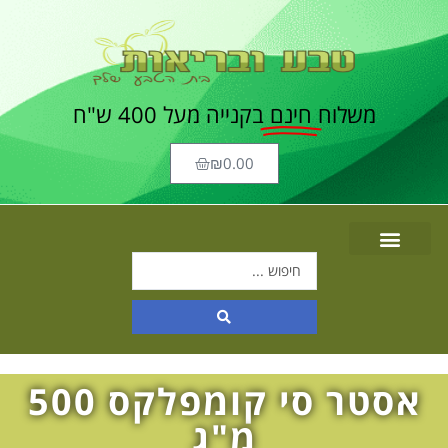
משלוח
חינם
בקנייה מעל 400 ש"ח
₪
0.00
אסטר סי קומפלקס 500
מ"ג