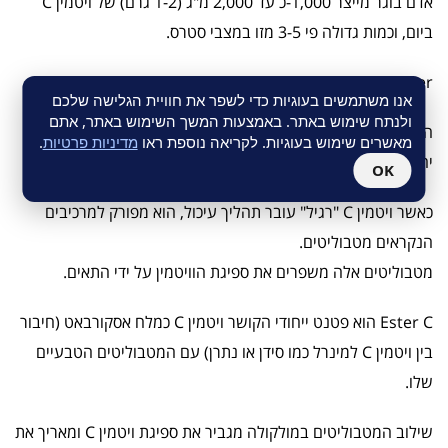
אדם בוגר מייצר 1,000-כ עד 2,000 מ"ג (1-2 גרם) של ויטמין C
ביום, וכמות גדולה פי 3-5 מזו במצבי סטרס.
Ester הוא ביטוי המתאר צורת קשירה כימית מיוחדת.
אנו משתמשים בעוגיות כדי לשפר את חוויית הגלישה שלכם
ולנתח שימוש באתר. באמצעות המשך השימוש באתר, אתם
הביטוי ויטמין C "מאוסטר" משמעותו שמספר מולקולות נקשרות
מאשרים שימוש בעוגיות. לקריאה נוספת ראו
מדיניות פרטיות
.
יחדיו בדרך מסוימת, ליצירת מולקולה גדולה יותר.
OK
כאשר ויטמין C "רגיל" עובר תהליך עיכול, הוא מפורק למרכיבים
הנקראים מטבוליטים.
מטבוליטים אלה משפרים את ספיגת הוויטמין על ידי התאים.
Ester C הוא פטנט ייחודי הקושר ויטמין C כמלח אסקורבאט (חיבור
בין ויטמין C למינרל כמו סידן או נתרן) עם המטבוליטים הטבעיים
שלו.
שילוב המטבוליטים במולקולה מגביר את ספיגת ויטמין C ומאריך את