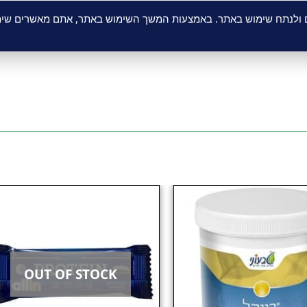
מצית אכינצאה, קמומיל ועוד' הפועלים בצורה סינרגטית למען
ם ולנתח שימוש באתר. באמצעות המשך השימוש באתר, אתם מאשרים שימו
OUT OF STOCK