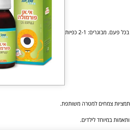
ילדים (החל מגיל שנה): מחצית הכפית (2.5 מ"ל), בכל פעם. מבוגרים: 2-1 כפיות
ן תמציות צמחים למטרה משותפת.
תאמות במיוחד לילדים.