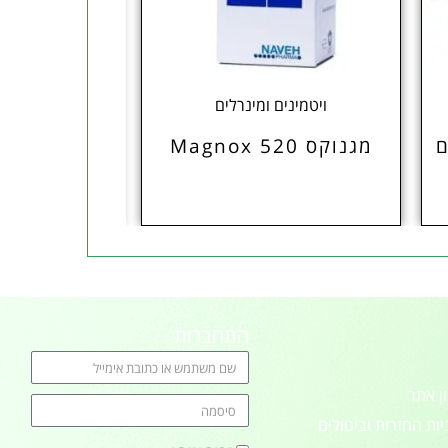
ויטמינים ומינרלים
צמחי
מגנוקס Magnox 520
תמצית 
התחברות
ן אתר
יות החזרות וביטולים