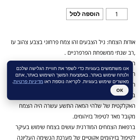
הוספה לסל
אודות הצמח: ניל הצבעים זהו צמח פרחוני בצבע צהוב עז
,רב שנתי ממשפחת הפרפרניים .
הצמח גדל באדמות עמוקות, עשירות בחומרים מזינים,
אנו משתמשים בעוגיות כדי לשפר את חוויית הגלישה שלכם
חשופות לשמש ומושקות היטב.
ולנתח שימוש באתר. באמצעות המשך השימוש באתר, אתם
מאשרים שימוש בעוגיות. לקריאה נוספת ראו
מדיניות פרטיות
.
האינדיאנים תושבי אמריקה הפיקו ממנו צבע.
OK
ברפואה העממית של הילידים הצפון אמריקאים וכן ברפואה
האקלקטית של שלהי המאה התשע עשרה היה הצמח
מקובל מאד לטיפול בזיהומים.
ברפואת הצמחים המודרנית עושים בצמח שימוש בעיקר
לטיפול בזיהומים אקוטיים של מערכת הנשימה העליונה