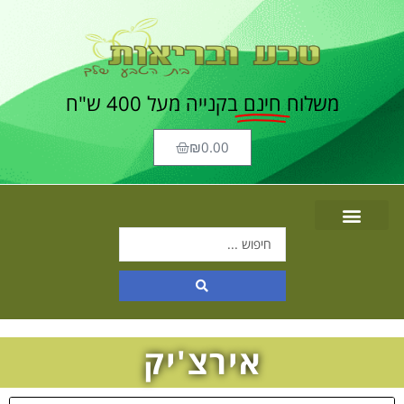
משלוח
חינם
בקנייה מעל 400 ש"ח
₪
0.00
אירצ'יק