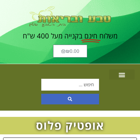
משלוח
חינם
בקנייה מעל 400 ש"ח
₪
0.00
אופטיק פלוס