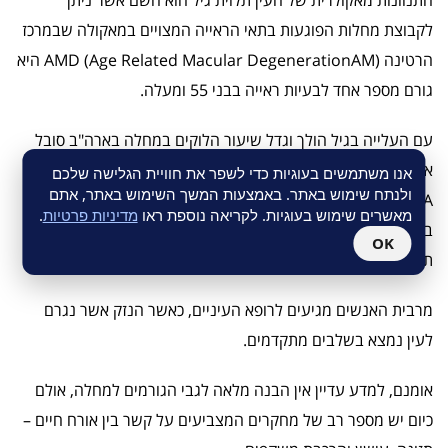
התנוונות מאקולרית של העין תלוית גיל הוא השם אשר ניתן
לקבוצת מחלות הפוגעות בתאי הראייה המצויים במאקולה שבמרכז
הרטינה (AMD (Age Related Macular DegenerationAM היא
גורם מספר אחד לבעיות ראייה בבני 55 ומעלה.
עם העלייה בגיל הולך וגדל שיעור הלוקים במחלה בארה"ב סובל
אחד מכל שישה אנשים בגיל 55 ומעלה מבעיית ראייה כתוצאה מ-
אנו משתמשים בעוגיות כדי לשפר את חוויית הגלישה שלכם
ולנתח שימוש באתר. באמצעות המשך השימוש באתר, אתם
DMA, וכ- 20,000 חולים חדשים מדי שנה יאבדו את יכולת הראייה
מאשרים שימוש בעוגיות. לקריאה נוספת ראו
מדיניות פרטיות
.
במרכז העין, בעין אחת או בשתיהן היות ולמוח יכולת להשלים
OK
תמונות לא שלמות.
מרבית האנשים מגיעים לרופא העיניים, כאשר הנזק אשר נגרם
לעין נמצא בשלבים מתקדמים.
אומנם, למדע עדיין אין הבנה מלאה לגבי הגורמים למחלה, אולם
כיום יש מספר רב של מחקרים המצביעים על קשר בין אורח חיים –