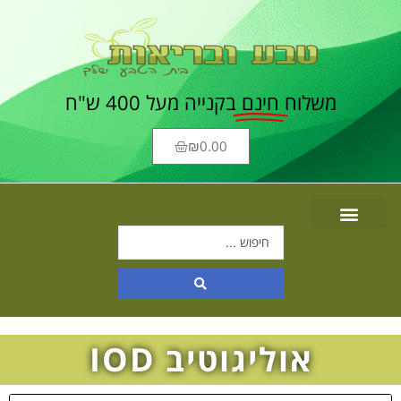
משלוח
חינם
בקנייה מעל 400 ש"ח
₪
0.00
אוליגוטיב IOD