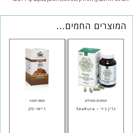
המוצרים החמים...
ויטמינים ומינרלים
תוספי תזונה
גרין ג׳וי – SeaKura
ריישי-טק