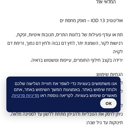
המלאי אזל
אוליגוטיב IOD 13 – מופק מחסת ים
תת או עודף פעילות של בלוטת התריס, תגובות איטיות, זפקת,
רגישות לקור, השמנת יתר, לחץ דם גבוה ולחץ דם נמוך, זרימת דם
לקויה
ירידה בקצב חילוף החומרים, עייפות וטשטוש בראיה.
הנחיות שימוש:
להניח את הטבליות מתחת ללשון, עד לספיגה מלאה. לא למצוץ.
אנו משתמשים בעוגיות כדי לשפר את חוויית הגלישה שלכם
ולנתח שימוש באתר. באמצעות המשך השימוש באתר, אתם
להתרחק מארוחות.
מאשרים שימוש בעוגיות. לקריאה נוספת ראו
מדיניות פרטיות
.
OK
לילדים עד גיל 4:
ניתן לרסק את הטבליות ולהניחן מתחת ללשון עד לספיגה מלאה.
תינוקות עד גיל שנה: