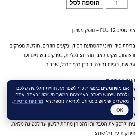
הוספה לסל
אוליגוטיב FLU 12 – מופק משינן
בריחת סידן חיוני להטמעת הסידן, נקעים חוזרים, חולשת מפרקים
ורצועות, שקיעת אבן מהירה: בכליות, בפרקים בשיניים ועוד
עששת, בעיות גדילה, דורבן בכף הרגל, שברים.
הנחיות שימוש:
אנו משתמשים בעוגיות כדי לשפר את חוויית הגלישה שלכם
להניח את הטבליות מתחת ללשון, עד לספיגה מלאה. לא למצוץ.
ולנתח שימוש באתר. באמצעות המשך השימוש באתר, אתם
להתרחק מארוחות.
מאשרים שימוש בעוגיות. לקריאה נוספת ראו
מדיניות פרטיות
.
OK
לילדים עד גיל 4:
ניתן לרסק את הטבליות ולהניחן מתחת ללשון עד לספיגה מלאה.
תינוקות עד גיל שנה: