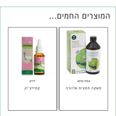
המוצרים החמים...
צמחי מרפא
ילדים
Py
משקה תמצית אלוורה
קמילצ'יק