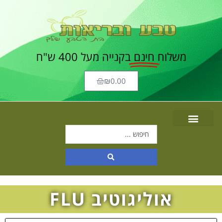
משלוח
חינם
בקנייה מעל 400 ש"ח
₪
0.00
אוליגוטיב FLU