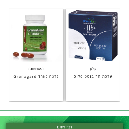
קולגן
תוספי תזונה
ערכת הר בוסט פלוס
גרנה גארד Granagard
דברו איתנו