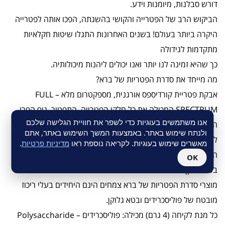
דורש סבלנות, מיומנות וידע.
הביקוש הרב של הפטרייה והקושי בהשגתה, הפכו אותה לפטרייה
היקרה ביותר בעולם! בשנים האחרונות התגלו שיטות חקלאיות
מתקדמות לגידולה
כך שהיא זמינה לנו יותר ואנו יכולים ליהנות מיכולותיה.
מה מייחד את סדרת הפטריות של ברא?
אבקת פטריית קורדיספס אורגנית, מספקטרום מלא – FULL
SPECTRUM המכילה את כל חלקי הפטרייה, התפטיר, גוף הפרי
אנו משתמשים בעוגיות כדי לשפר את חוויית הגלישה שלכם
הנבגים והתרכובת החוץ תאית שהפטרייה מייצרת ומפרישה מחוץ
ולנתח שימוש באתר. באמצעות המשך השימוש באתר, אתם
לתא לסביבתה, לטווח פעילות אופטימלי.
מאשרים שימוש בעוגיות. לקריאה נוספת ראו
מדיניות פרטיות
.
החומרים הפעילים העיקריים בפטריות הינם פוליסכרידים וביניהם
OK
בטא גלוקן להם מיוחסות מרבית הסגולות הבריאותיות.
מוצרי סדרת הפטריות של ברא צמחים הינם היחידים בעלי ריכוז
מובטח של פוליסכרידים ובטא גלוקן.
כל מנת לקיחה (4 גרם) מכילה: פוליסכרידים Polysaccharide –