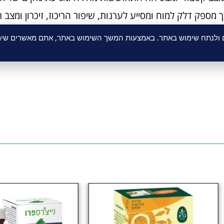
ך מספק דלק למוח ומסייע לערנות, שיפור הריכוז, זיכרון ומצב ר
 והפרשת הורמון הגדילה חיוני להתפתחות הגוף ומעלה רמת 
ם ולנתח שימוש באתר. באמצעות המשך השימוש באתר, אתם מאשרים שימו
מחקרים הוכיחו שבאימונים מפרכים רמת הגלוטמין יורדת בכ50%, תוספת גלוטמין לפני ואחרי פעילו