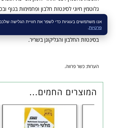
גלוטמין חיוני לסינטזת חלבון ופחמימות בגוף ובכ
גלוטמין משמש כנשא חנקן ומשפיע מאוד בשחרור
אנו משתמשים בעוגיות כדי לשפר את חוויית הגלישה שלכ
פרטיות
.
בסינטזת החלבון והגליקוגן בשריר.
הערות: כשר פרווה.
המוצרים החמים...