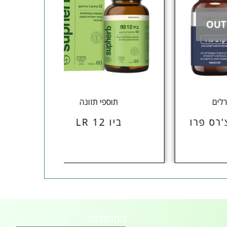
תוספי תזונה
תוס
ביו 12 LR
מגה-פ
התחברות