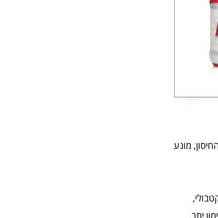
חיסון, מונע
טבולי,
ון יתר.