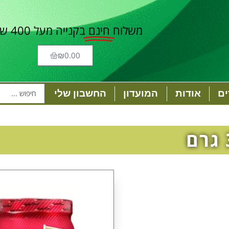
משלוח
חינם
בקנייה מעל 400 ש"ח
₪
0.00
ם
אודות
המועדון
החשבון שלי