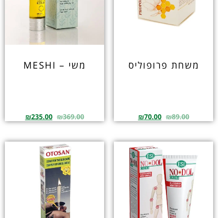
משחת פרופוליס
משי – MESHI
₪
235.00
₪
369.00
₪
70.00
₪
89.00