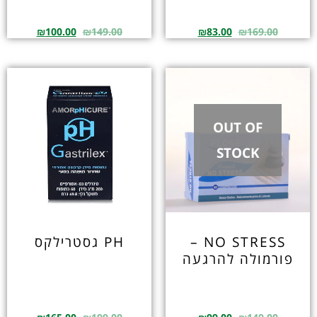
₪
100.00
₪
149.00
₪
83.00
₪
169.00
OUT OF
STOCK
NO STRESS –
PH גסטרילקס
פורמולה להרגעה