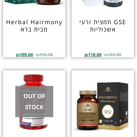
GSE תמצית זרעי
Herbal Hairmony
אשכוליות
מבית ברא
₪
109.00
₪
150.00
₪
118.00
₪
169.00
OUT OF
STOCK