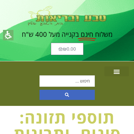
משלוח
חינם
בקנייה מעל 400 ש"ח
₪
0.00
תוספי תזונה:
סוגים, יתרונות